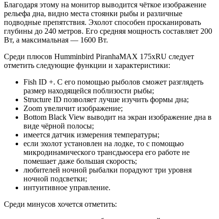
Благодаря этому на монитор выводится чёткое изображение
рельефа дна, видно места стоянки рыбы и различные
подводные препятствия. Эхолот способен просканировать
глубины до 240 метров. Его средняя мощность составляет 200
Вт, а максимальная — 1600 Вт.
Среди плюсов Humminbird PiranhaMAX 175xRU следует
отметить следующие функции и характеристики:
Fish ID +. С его помощью рыболов сможет разглядеть
размер находящейся поблизости рыбы;
Structure ID позволяет лучше изучить формы дна;
Zoom увеличит изображение;
Bottom Black View выводит на экран изображение дна в
виде чёрной полосы;
имеется датчик измерения температуры;
если эхолот установлен на лодке, то с помощью
микродинамического трансдьюсера его работе не
помешает даже большая скорость;
любителей ночной рыбалки порадуют три уровня
ночной подсветки;
интуитивное управление.
Среди минусов хочется отметить: