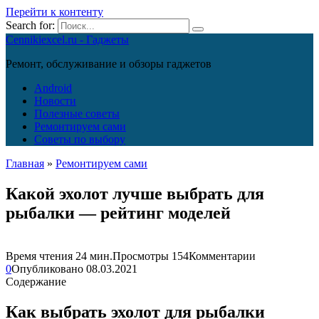
Перейти к контенту
Search for:
Cennikiexcel.ru - Гаджеты
Ремонт, обслуживание и обзоры гаджетов
Android
Новости
Полезные советы
Ремонтируем сами
Советы по выбору
Главная
»
Ремонтируем сами
Какой эхолот лучше выбрать для
рыбалки — рейтинг моделей
Время чтения
24 мин.
Просмотры
154
Комментарии
0
Опубликовано
08.03.2021
Содержание
Как выбрать эхолот для рыбалки