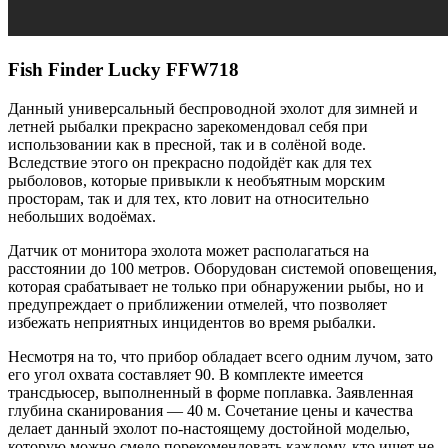
Fish Finder Lucky FFW718
Данный универсальный беспроводной эхолот для зимней и
летней рыбалки прекрасно зарекомендовал себя при
использовании как в пресной, так и в солёной воде.
Вследствие этого он прекрасно подойдёт как для тех
рыболовов, которые привыкли к необъятным морским
просторам, так и для тех, кто ловит на относительно
небольших водоёмах.
Датчик от монитора эхолота может располагаться на
расстоянии до 100 метров. Оборудован системой оповещения,
которая срабатывает не только при обнаружении рыбы, но и
предупреждает о приближении отмелей, что позволяет
избежать неприятных инцидентов во время рыбалки.
Несмотря на то, что прибор обладает всего одним лучом, зато
его угол охвата составляет 90. В комплекте имеется
трансдьюсер, выполненный в форме поплавка. Заявленная
глубина сканирования — 40 м. Сочетание цены и качества
делает данный эхолот по-настоящему достойной моделью,
которую можно смело порекомендовать каждому, кто ищет не