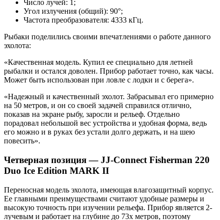
Число лучей: 1;
Угол излучения (общий): 90°;
Частота преобразователя: 4333 кГц.
Рыбаки поделились своими впечатлениями о работе данного
эхолота:
«Качественная модель. Купил ее специально для летней
рыбалки и остался доволен. Прибор работает точно, как часы.
Может быть использован при ловле с лодки и с берега».
«Надежный и качественный эхолот. Забрасывал его примерно
на 50 метров, и он со своей задачей справился отлично,
показав на экране рыбу, заросли и рельеф. Отдельно
порадовал небольшой вес устройства и удобная форма, ведь
его можно и в руках без устали долго держать, и на шею
повесить».
Четверная позиция — JJ-Connect Fisherman 220
Duo Ice Edition MARK II
Переносная модель эхолота, имеющая влагозащитный корпус.
Ее главными преимуществами считают удобные размеры и
высокую точность при изучении рельефа. Прибор является 2-
лучевым и работает на глубине до 73х метров, поэтому