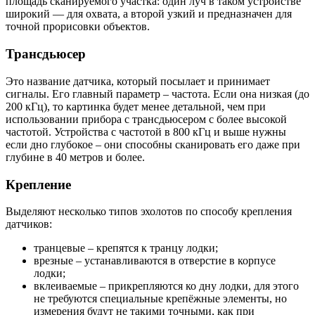
площадь сканируемого участка: один луч в таком устройстве
широкий — для охвата, а второй узкий и предназначен для
точной прорисовки объектов.
Трансдьюсер
Это название датчика, который посылает и принимает
сигналы. Его главный параметр – частота. Если она низкая (до
200 кГц), то картинка будет менее детальной, чем при
использовании прибора с трансдьюсером с более высокой
частотой. Устройства с частотой в 800 кГц и выше нужны
если дно глубокое – они способны сканировать его даже при
глубине в 40 метров и более.
Крепление
Выделяют несколько типов эхолотов по способу крепления
датчиков:
транцевые – крепятся к транцу лодки;
врезные – устанавливаются в отверстие в корпусе
лодки;
вклеиваемые – прикрепляются ко дну лодки, для этого
не требуются специальные крепёжные элементы, но
измерения будут не такими точными, как при