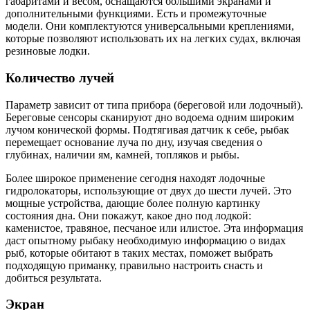
габаритами и весом, оснащаются большими экранами и
дополнительными функциями. Есть и промежуточные
модели. Они комплектуются универсальными креплениями,
которые позволяют использовать их на легких судах, включая
резиновые лодки.
Количество лучей
Параметр зависит от типа прибора (береговой или лодочный).
Береговые сенсоры сканируют дно водоема одним широким
лучом конической формы. Подтягивая датчик к себе, рыбак
перемещает основание луча по дну, изучая сведения о
глубинах, наличии ям, камней, топляков и рыбы.
Более широкое применение сегодня находят лодочные
гидролокаторы, использующие от двух до шести лучей. Это
мощные устройства, дающие более полную картинку
состояния дна. Они покажут, какое дно под лодкой:
каменистое, травяное, песчаное или илистое. Эта информация
даст опытному рыбаку необходимую информацию о видах
рыб, которые обитают в таких местах, поможет выбрать
подходящую приманку, правильно настроить снасть и
добиться результата.
Экран