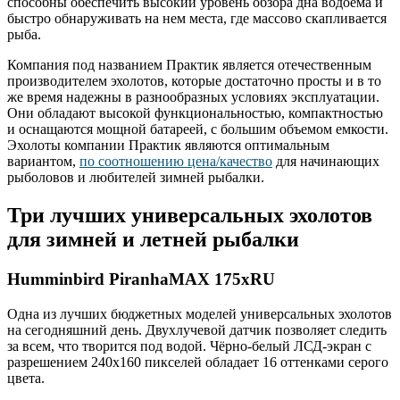
способны обеспечить высокий уровень обзора дна водоема и
быстро обнаруживать на нем места, где массово скапливается
рыба.
Компания под названием Практик является отечественным
производителем эхолотов, которые достаточно просты и в то
же время надежны в разнообразных условиях эксплуатации.
Они обладают высокой функциональностью, компактностью
и оснащаются мощной батареей, с большим объемом емкости.
Эхолоты компании Практик являются оптимальным
вариантом,
по соотношению цена/качество
для начинающих
рыболовов и любителей зимней рыбалки.
Три лучших универсальных эхолотов
для зимней и летней рыбалки
Humminbird PiranhaMAX 175xRU
Одна из лучших бюджетных моделей универсальных эхолотов
на сегодняшний день. Двухлучевой датчик позволяет следить
за всем, что творится под водой. Чёрно-белый ЛСД-экран с
разрешением 240х160 пикселей обладает 16 оттенками серого
цвета.