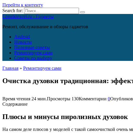
Перейти к контенту
Search for:
Cennikiexcel.ru - Гаджеты
Ремонт, обслуживание и обзоры гаджетов
Android
Новости
Полезные советы
Ремонтируем сами
Советы по выбору
Главная
»
Ремонтируем сами
Очистка духовки традиционная: эффек
Время чтения
24 мин.
Просмотры
130
Комментарии
0
Опубликов
Содержание
Плюсы и минусы пиролизных духовок
На самом деле плюсов у моделей с такой самоочисткой очень 