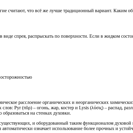
ие считают, что всё же лучше традиционный вариант. Каким обр
в виде спрея, распрыскать по поверхности. Если в жидком сост
й осторожностью
ческое расслоение органических и неорганических химических с
слов: Pyr (πῦρ) – огонь, жар, костер и Lysis (λύσις) – распад, 
о образоваться на стенках духовки.
существующих, и оборудованный таким функционалом духовой ш
 автоматически означает использование более прочных и устой