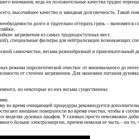
шего внимания, ведь их положительные качества трудно переоц
сего, высочайшее качество и завидная долговечность. Такой по
обходимости долго и тщательно оттирать грязь – экономятся сил
озяйки.
тойкие загрязнения из самых труднодоступных мест.
ской), специальные фильтры для нейтрализации возникающих спец
зной самоочистки, весьма разнообразный и привлекательный диз
вных режима пиролитической очистки: от минимального до интен
ависимости от степени загрязнения. Для экономии питания духо
немного, но некоторые из них весьма существенны:
ями.
тому во время очищающей процедуры рекомендуется дополнитель
стигают внешние поверхности во время очистки, чтобы в соответ
их моделях духовых шкафов. У газовых просто невозможно доби
много больше электроэнергии, причем немалая ее часть – на то,