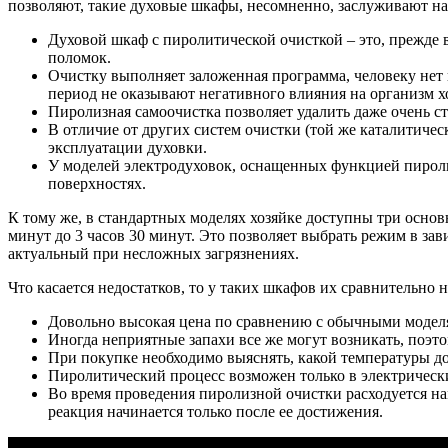
позволяют, такие духовые шкафы, несомненно, заслуживают на
Духовой шкаф с пиролитической очисткой – это, прежде в
поломок.
Очистку выполняет заложенная программа, человеку нет не
период не оказывают негативного влияния на организм х
Пиролизная самоочистка позволяет удалить даже очень с
В отличие от других систем очистки (той же каталитиче
эксплуатации духовки.
У моделей электродуховок, оснащенных функцией пироли
поверхностях.
К тому же, в стандартных моделях хозяйке доступны три осно
минут до 3 часов 30 минут. Это позволяет выбрать режим в з
актуальный при несложных загрязнениях.
Что касается недостатков, то у таких шкафов их сравнительно 
Довольно высокая цена по сравнению с обычными модел
Иногда неприятные запахи все же могут возникать, поэ
При покупке необходимо выяснять, какой температуры до
Пиролитический процесс возможен только в электрическ
Во время проведения пиролизной очистки расходуется на
реакция начинается только после ее достижения.