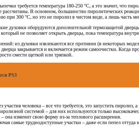
ыпечки требуется температура 180-250 °С, а это значит, что пир
е рассчитаны. В основном, большинство пиролитических реакций
ию при 300 °С, но это не пиролиз в чистом виде, а лишь часть 
 такие духовки оборудуются дополнительной термозащитой дверц
который не позволяет открыть дверцы, пока температура внутри
нений: из духовки извлекаются все противни (в некоторых модел
 дверца закрывается и включается режим самоочистки. Когда про
росто смести щеткой или тряпкой.
тся PS3
участия человека – все что требуется, это запустить пиролиз, а
ролизной системой – для них используются только высококачест
 – она изменит свою форму из-за теплового расширения.
чая самые труднодоступные участки – даже если пепел оттуда не