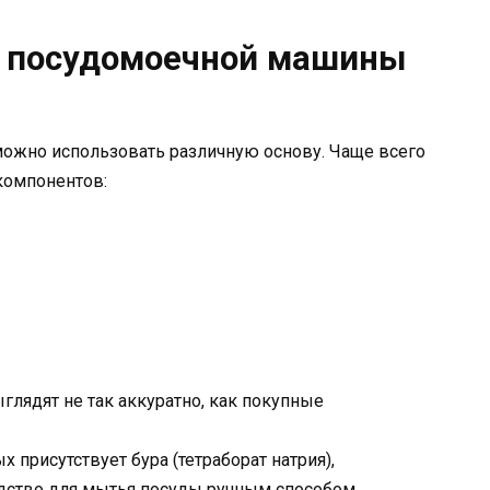
я посудомоечной машины
ожно использовать различную основу. Чаще всего
компонентов:
лядят не так аккуратно, как покупные
 присутствует бура (тетраборат натрия),
дство для мытья посуды ручным способом.