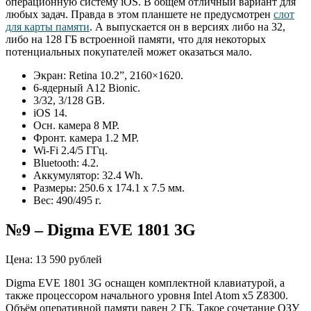
операционную систему iOS. В общем отличный вариант для
любых задач. Правда в этом планшете не предусмотрен
слот
для карты памяти
. А выпускается он в версиях либо на 32,
либо на 128 ГБ встроенной памяти, что для некоторых
потенциальных покупателей может оказаться мало.
Экран: Retina 10.2”, 2160×1620.
6-ядерный A12 Bionic.
3/32, 3/128 GB.
iOS 14.
Осн. камера 8 MP.
Фронт. камера 1.2 MP.
Wi-Fi 2.4/5 ГГц.
Bluetooth: 4.2.
Аккумулятор: 32.4 Wh.
Размеры: 250.6 х 174.1 х 7.5 мм.
Вес: 490/495 г.
№9 – Digma EVE 1801 3G
Цена: 13 590 рублей
Digma EVE 1801 3G оснащен комплектной клавиатурой, а
также процессором начального уровня Intel Atom x5 Z8300.
Объём оперативной памяти равен 2 ГБ. Такое сочетание ОЗУ