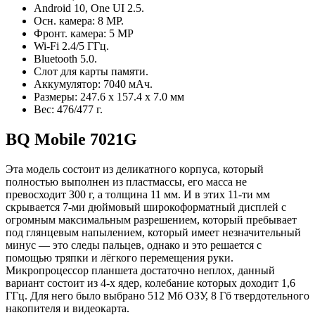
Android 10, One UI 2.5.
Осн. камера: 8 MP.
Фронт. камера: 5 MP
Wi-Fi 2.4/5 ГГц.
Bluetooth 5.0.
Слот для карты памяти.
Аккумулятор: 7040 мАч.
Размеры: 247.6 х 157.4 х 7.0 мм
Вес: 476/477 г.
BQ Mobile 7021G
Эта модель состоит из деликатного корпуса, который
полностью выполнен из пластмассы, его масса не
превосходит 300 г, а толщина 11 мм. И в этих 11-ти мм
скрывается 7-ми дюймовый широкоформатный диcплeй с
огромным максимальным разрешением, который пребывает
под глянцевым напылением, который имеет незначительный
минус — это следы пальцев, однако и это решается с
помощью тряпки и лёгкого перемещения руки.
Микропроцессор планшета достаточно неплох, данный
вариант состоит из 4-х ядер, колебание которых доходит 1,6
ГГц. Для него было выбрано 512 Мб ОЗУ, 8 Гб твердотельного
накопителя и видеокарта.