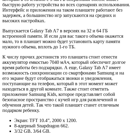
быструю работу устройства во всех сценариях использования.
Интерфейс и приложения на таком планшете работают без
задержек, а большинство игр запускаются на средних и
высоких настройках.
Выпускается Galaxy Tab A7 в версиях на 32 и 64 ГБ
встроенной памяти. И если для вас такого объема окажется
мало, то в планшет можно будет установить карту памяти
нужного объема, вплоть до 1-го ТБ.
К числу прочих достоинств это планшета стоит отнести
аккумулятор емкостью 7040 мАч, который обеспечит долгое
время работы без подзарядки. А еще, Galaxy Tab A7 имеет
возможность синхронизации со смартфонами Samsung и на
его экране будут отображаться звонки и уведомления,
поступающие на телефон, который в этот момент может
находиться в другой комнате. Также стоит отметить
приложение Samsung Kids, которое представляет собой
безопасное пространство с кучей игр для развлечений и
обучения детей. Так что такой планшет станет отличным
подарком ребенку.
Экран: TFT 10.4”, 2000 x 1200.
8-ядерный Snapdragon 662.
3/32 GB, 3/64 GB.