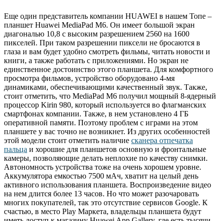
Еще один представитель компании HUAWEI в нашем Топе –
планшет Huawei MediaPad M6. Он имеет большой экран
диагональю 10,8 с высоким разрешением 2560 на 1600
пикселей. При таком разрешении пиксели не бросаются в
глаза и вам будет удобно смотреть фильмы, читать новости и
книги, а также работать с приложениями. Но экран не
единственное достоинство этого планшета. Для комфортного
просмотра фильмов, устройство оборудовано 4-мя
динамиками, обеспечивающими качественный звук. Также,
стоит отметить, что MediaPad M6 получил мощный 8-ядерный
процессор Kirin 980, который используется во флагманских
смартфонах компании. Также, в нем установлено 4 ГБ
оперативной памяти. Поэтому проблем с играми на этом
планшете у вас точно не возникнет. Из других особенностей
этой модели стоит отметить наличие
сканера отпечатка
пальца
и хорошие для планшетов основную и фронтальные
камеры, позволяющие делать неплохие по качеству снимки.
Автономность устройства тоже на очень хорошем уровне.
Аккумулятора емкостью 7500 мАч, хватит на целый день
активного использования планшета. Воспроизведение видео
на нем длится более 13 часов. Но что может разочаровать
многих покупателей, так это отсутствие сервисов Google. К
счастью, в место Play Маркета, владельцы планшета будут
иметь доступ к магазину Huawei App Gallery, где есть тысячи