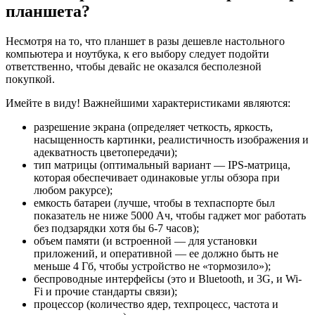
планшета?
Несмотря на то, что планшет в разы дешевле настольного
компьютера и ноутбука, к его выбору следует подойти
ответственно, чтобы девайс не оказался бесполезной
покупкой.
Имейте в виду! Важнейшими характеристиками являются:
разрешение экрана (определяет четкость, яркость,
насыщенность картинки, реалистичность изображения и
адекватность цветопередачи);
тип матрицы (оптимальный вариант — IPS-матрица,
которая обеспечивает одинаковые углы обзора при
любом ракурсе);
емкость батареи (лучше, чтобы в техпаспорте был
показатель не ниже 5000 Ач, чтобы гаджет мог работать
без подзарядки хотя бы 6-7 часов);
объем памяти (и встроенной — для установки
приложений, и оперативной — ее должно быть не
меньше 4 Гб, чтобы устройство не «тормозило»);
беспроводные интерфейсы (это и Bluetooth, и 3G, и Wi-
Fi и прочие стандарты связи);
процессор (количество ядер, техпроцесс, частота и