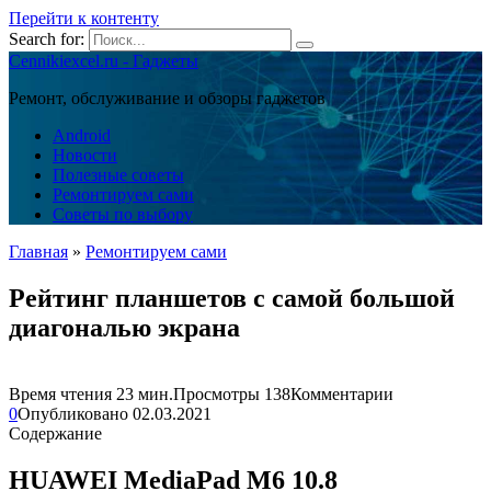
Перейти к контенту
Search for:
Cennikiexcel.ru - Гаджеты
Ремонт, обслуживание и обзоры гаджетов
Android
Новости
Полезные советы
Ремонтируем сами
Советы по выбору
Главная
»
Ремонтируем сами
Рейтинг планшетов с самой большой
диагональю экрана
Время чтения
23 мин.
Просмотры
138
Комментарии
0
Опубликовано
02.03.2021
Содержание
HUAWEI MediaPad M6 10.8