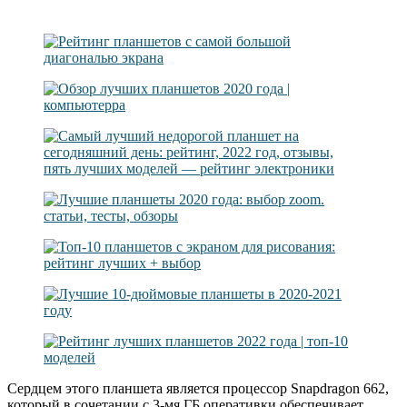
Сердцем этого планшета является процессор Snapdragon 662,
который в сочетании с 3-мя ГБ оперативки обеспечивает