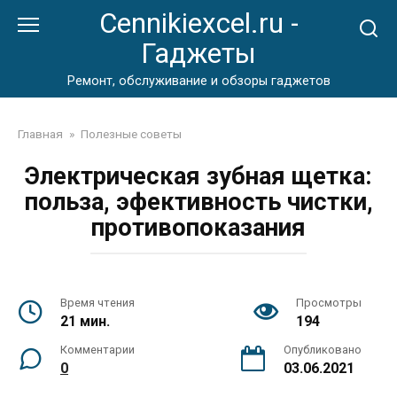
Перейти
Cennikiexcel.ru -
к
Гаджеты
контенту
Ремонт, обслуживание и обзоры гаджетов
Главная
»
Полезные советы
Электрическая зубная щетка:
польза, эфективность чистки,
противопоказания
Время чтения
Просмотры
21 мин.
194
Комментарии
Опубликовано
0
03.06.2021